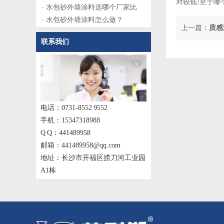
对较低!至于哪
水包砂外墙涂料选哪个厂家比
水包砂外墙涂料怎么做？
上一篇：
质感
联系我们
电话：0731-8552 9552
手机：15347318988
Q Q：441489958
邮箱：441489958@qq.com
地址：长沙市开福区捞刀河工业园
A1栋