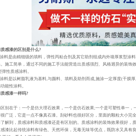
质感漆的区别是什么?
涂料是由精细级的填料，弹性丙粘合剂及其它助剂组成内外墙厚浆型涂料
果。施工简单，通过不同的施工手法能营造出质感强烈、风格迥异的装饰
型弹性质感涂料。
料是以树脂乳液为基料,与颜料、填料及助剂而成,施涂一定厚度(干膜厚度大
的功能性涂料。
质感漆一样吗?
别在于：一个是仿大理石效果，一个是仿石效果;一个是可塑性单一，一
用很广泛，它是一点不像真石漆。刮砂料也很好区分，里面的颗粒大小完
解到，质感涂料和质感漆还是有区别的。质感涂料的装饰效果很好，质
质感漆比起传统涂料有绿色、天然环保，无毒无味等优点，既防水又具有