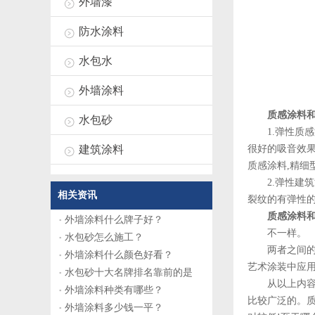
外墙漆
防水涂料
水包水
外墙涂料
质感涂料和
水包砂
1.弹性质感
很好的吸音效
建筑涂料
质感涂料,精细
2.弹性建筑涂
相关资讯
裂纹的有弹性
质感涂料和
外墙涂料什么牌子好？
不一样。
水包砂怎么施工？
两者之间的区
外墙涂料什么颜色好看？
艺术涂装中应
水包砂十大名牌排名靠前的是
从以上内容了
外墙涂料种类有哪些？
比较广泛的。
外墙涂料多少钱一平？