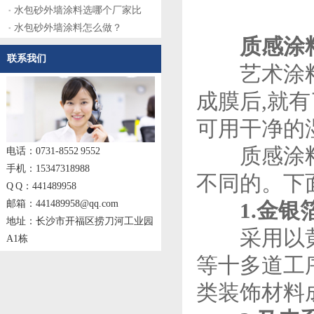
水包砂外墙涂料选哪个厂家比
水包砂外墙涂料怎么做？
质感涂料
联系我们
艺术涂料非
成膜后,就
可用干净的
质感涂料产
电话：0731-8552 9552
手机：15347318988
不同的。下
Q Q：441489958
邮箱：441489958@qq.com
1.金银
地址：长沙市开福区捞刀河工业园
采用以黄金
A1栋
等十多道工
类装饰材料