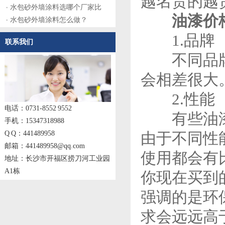
越名贵的越
水包砂外墙涂料选哪个厂家比
油漆价格
水包砂外墙涂料怎么做？
1.品牌
联系我们
不同品牌的
会相差很大
2.性能
电话：0731-8552 9552
有些油漆强
手机：15347318988
Q Q：441489958
由于不同性
邮箱：441489958@qq.com
使用都会有
地址：长沙市开福区捞刀河工业园
A1栋
你现在买到
强调的是环
求会远远高