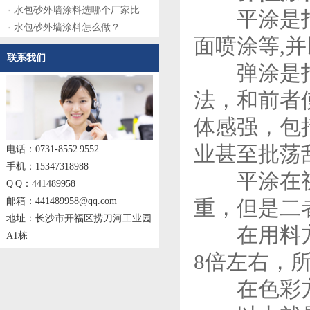
水包砂外墙涂料选哪个厂家比
平涂是指一
水包砂外墙涂料怎么做？
面喷涂等,
联系我们
弹涂是指厚
法，和前者
体感强，包
业甚至批荡
电话：0731-8552 9552
手机：15347318988
平涂在视觉
Q Q：441489958
邮箱：441489958@qq.com
重，但是二
地址：长沙市开福区捞刀河工业园
在用料方面
A1栋
8倍左右，
在色彩方