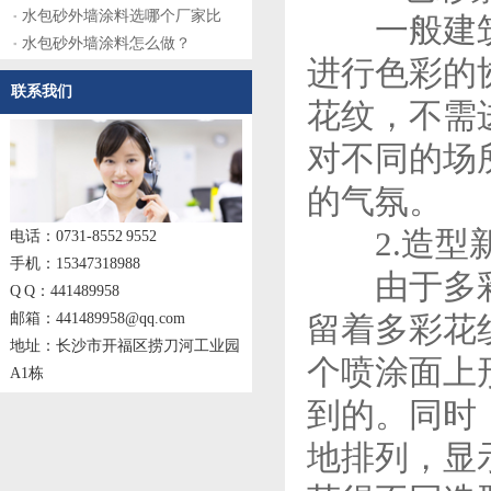
水包砂外墙涂料选哪个厂家比
一般建筑涂
水包砂外墙涂料怎么做？
进行色彩的
联系我们
花纹，不需
对不同的场
的气氛。
2.造型
电话：0731-8552 9552
手机：15347318988
由于多彩涂
Q Q：441489958
邮箱：441489958@qq.com
留着多彩花
地址：长沙市开福区捞刀河工业园
个喷涂面上
A1栋
到的。同时
地排列，显