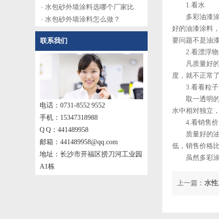
1.看水
水包砂外墙涂料选哪个厂家比
多彩油漆涂料
水包砂外墙涂料怎么做？
好的油漆涂料
要问题不是油
联系我们
2.看漂浮物
凡质量好的油
度，就不正常
3.看看粒子
取一透明的玻
电话：0731-8552 9552
水中相对独立
手机：15347318988
4.看销售价
Q Q：441489958
质量好的油漆
邮箱：441489958@qq.com
低，销售价格
地址：长沙市开福区捞刀河工业园
虽然多彩涂料
A1栋
上一篇：
水性